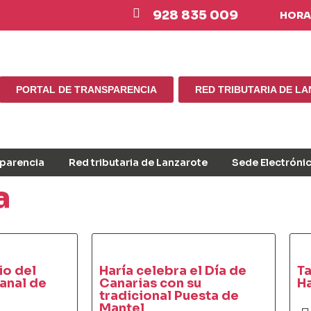
928 835 009
HORAR
PORTAL DE TRANSPARENCIA
RED TRIBUTARIA DE L
sparencia
Red tributaria de Lanzarote
Sede Electróni
a
io del
Haría celebra el Día de
Ta
anal de
Canarias con su
Ha
tradicional Puesta de
Mantel