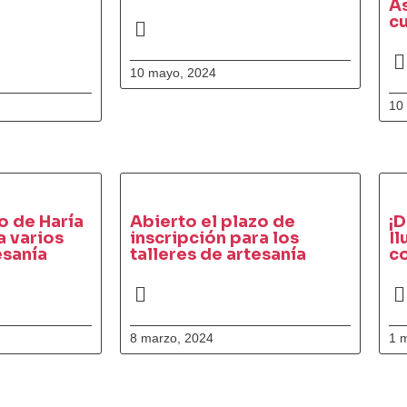
As
c
10 mayo, 2024
10
o de Haría
Abierto el plazo de
¡D
 varios
inscripción para los
Il
esanía
talleres de artesanía
co
8 marzo, 2024
1 