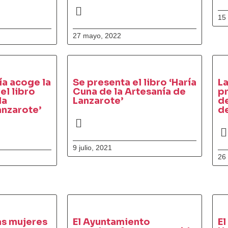
15 
27 mayo, 2022
ía acoge la
Se presenta el libro ‘Haría
La
el libro
Cuna de la Artesanía de
pr
la
Lanzarote’
de
anzarote’
de
9 julio, 2021
26
as mujeres
El Ayuntamiento
El