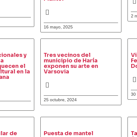
2 
16 mayo, 2025
cionales y
Tres vecinos del
Vi
la
municipio de Haría
Fe
quecen el
exponen su arte en
D
tural en la
Varsovia
ana
30
25 octubre, 2024
lar de
Puesta de mantel
Ta