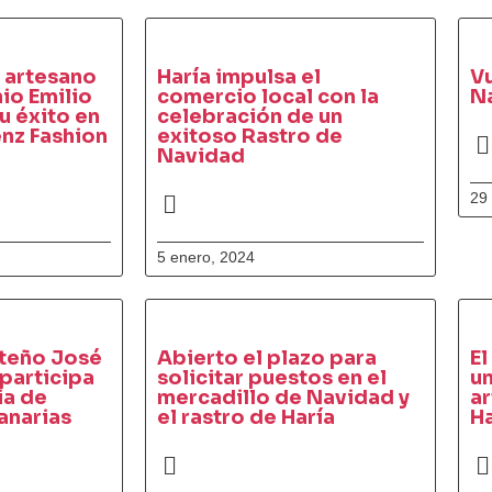
l artesano
Haría impulsa el
V
io Emilio
comercio local con la
N
u éxito en
celebración de un
nz Fashion
exitoso Rastro de
Navidad
29
5 enero, 2024
rteño José
Abierto el plazo para
E
 participa
solicitar puestos en el
un
ia de
mercadillo de Navidad y
ar
anarias
el rastro de Haría
Ha