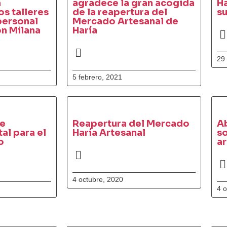
a
agradece la gran acogida
Ha
os talleres
de la reapertura del
su
personal
Mercado Artesanal de
ón Milana
Haría
29
5 febrero, 2021
de
Reapertura del Mercado
Ab
al para el
Haría Artesanal
so
o
a
4 octubre, 2020
4 o