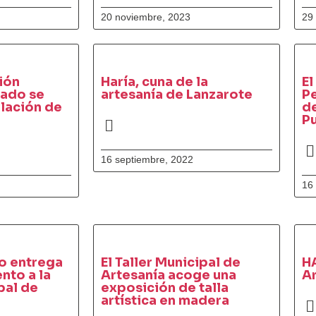
20 noviembre, 2023
29
ión
Haría, cuna de la
El
tado se
artesanía de Lanzarote
P
blación de
de
P
16 septiembre, 2022
16
o entrega
El Taller Municipal de
HA
nto a la
Artesanía acoge una
Ar
pal de
exposición de talla
artística en madera