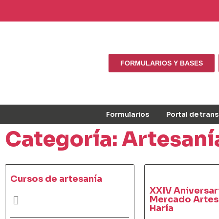
FORMULARIOS Y BASES
Formularios
Portal de tran
Categoría: Artesaní
Cursos de artesanía
XXIV Aniversar
Mercado Artes
Haría