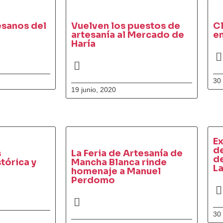
tesanos del
Vuelven los puestos de
Cl
artesanía al Mercado de
en
Haría
30
19 junio, 2020
Ex
de
s
La Feria de Artesanía de
de
tórica y
Mancha Blanca rinde
L
homenaje a Manuel
Perdomo
30