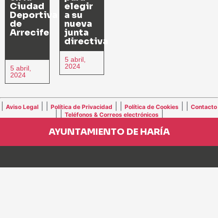
Ciudad
elegir
Deportiva
a su
de
nueva
Arrecife
junta
directiva
5 abril,
2024
5 abril,
2024
|
| |
| |
| |
Aviso Legal
Política de Privacidad
Política de Cookies
Contacto
| |
|
Teléfonos & Correos electrónicos
AYUNTAMIENTO DE HARÍA