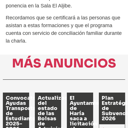
ponencia en la Sala El Aljibe.
Recordamos que se certificará a las personas que
asistan a estas formaciones y que el programa
cuenta con servicio de conciliación familiar durante
la charla.
MÁS ANUNCIOS
Convocatoria
Actualización
El
Plan
Ayudas
del
Ayuntamiento
Estratég
Transporte
estado
de
de
de
de las
Haría
Subvenci
Estudiantes
Bolsas
saca a
2026
2025-
de
licitación