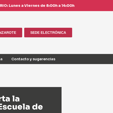
IO: Lunes a Viernes de 8:00h a 14:00h
ANZAROTE
SEDE ELECTRÓNICA
ca
Contacto y sugerencias
ta la
 Escuela de