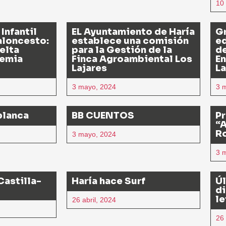
10
 Infantil
EL Ayuntamiento de Haría
Gr
aloncesto:
establece una comisión
ed
elta
para la Gestión de la
de
demia
Finca Agroambiental Los
E
Lajares
La
3 mayo, 2024
3 
blanca
BB CUENTOS
Pr
“A
R
3 mayo, 2024
3 
Castilla-
Haría hace Surf
Úl
di
le
26 abril, 2024
26 