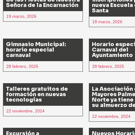
Señora de la Encarnación
nueva Escuela
Santa
19 marzo, 2026
18 marzo, 2026
Gimnasio Municipal:
Horario especi
horario especial
Carnaval del
carnaval
Ayuntamiento
28 febrero, 2025
28 febrero, 2025
Talleres gratuitos de
La Asociación
formación en nuevas
Mayores Palme
tecnologías
Norte ya tiene
su almuerzo d
22 noviembre, 2024
22 noviembre, 2024
Excursión a
Nuevos Horari