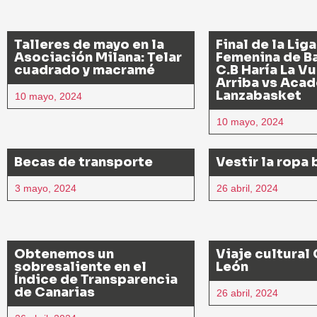
Talleres de mayo en la
Final de la Liga
Asociación Milana: Telar
Femenina de B
cuadrado y macramé
C.B Haría La Vu
Arriba vs Aca
Lanzabasket
10 mayo, 2024
10 mayo, 2024
Becas de transporte
Vestir la ropa 
3 mayo, 2024
26 abril, 2024
Obtenemos un
Viaje cultural 
sobresaliente en el
León
Índice de Transparencia
de Canarias
26 abril, 2024