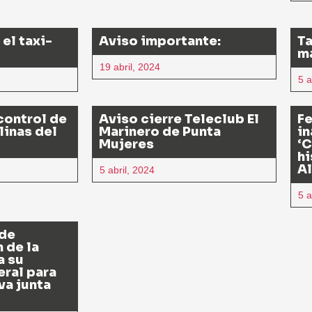
el taxi-
Aviso importante:
Ta
ma
19 abril, 2024
5 a
 control de
Aviso cierre Teleclub El
F
linas del
Marinero de Punta
in
Mujeres
‘C
hi
Al
5 abril, 2024
5 a
 de
 de la
a su
ral para
va junta