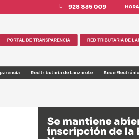
928 835 009
HORAR
PORTAL DE TRANSPARENCIA
RED TRIBUTARIA DE L
sparencia
Red tributaria de Lanzarote
Sede Electróni
Se mantiene abier
inscripción de la