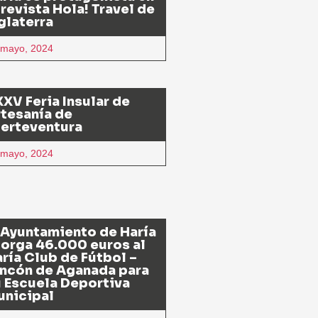
 revista Hola! Travel de
glaterra
 mayo, 2024
XV Feria Insular de
tesanía de
uerteventura
 mayo, 2024
 Ayuntamiento de Haría
orga 46.000 euros al
ría Club de Fútbol –
ncón de Aganada para
 Escuela Deportiva
unicipal