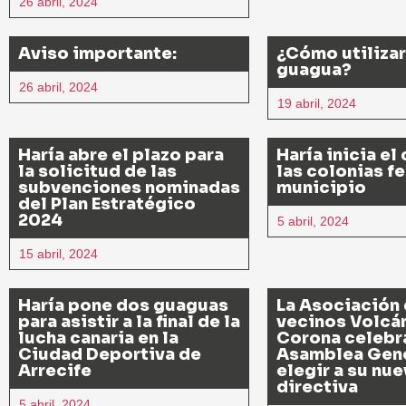
26 abril, 2024
Aviso importante:
¿Cómo utilizar 
guagua?
26 abril, 2024
19 abril, 2024
Haría abre el plazo para
Haría inicia el
la solicitud de las
las colonias fe
subvenciones nominadas
municipio
del Plan Estratégico
2024
5 abril, 2024
15 abril, 2024
Haría pone dos guaguas
La Asociación
para asistir a la final de la
vecinos Volcán
lucha canaria en la
Corona celebr
Ciudad Deportiva de
Asamblea Gene
Arrecife
elegir a su nue
directiva
5 abril, 2024