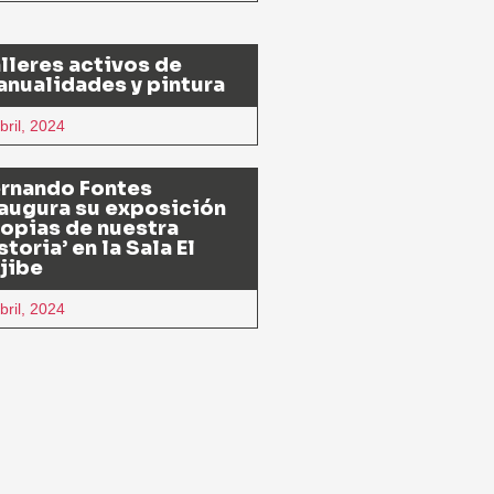
lleres activos de
nualidades y pintura
bril, 2024
ernando Fontes
augura su exposición
opias de nuestra
storia’ en la Sala El
jibe
bril, 2024