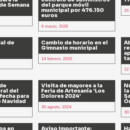
 de Semana
del parque móvil
municipal por 476.150
25 
euros
6 marzo, 2026
al de
Cambio de horario en el
Ab
Gimnasio municipal
re
ap
ta
14 febrero, 2025
22
 de
Visita de mayores a la
N
ral del
Feria de Artesanía ‘Los
la
 fecha para
Dolores 2024’
Sa
e Navidad
Ó
30 agosto, 2024
30
os en
Aviso Importante:
Ha