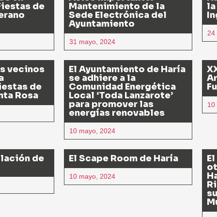
Fiestas de
Mantenimiento de la
la
Verano
Sede Electrónica del
In
Ayuntamiento
24
31 mayo, 2024
os vecinos
El Ayuntamiento de Haría
XX
a
se adhiere a la
Ar
Fiestas de
Comunidad Energética
F
nta Rosa
Local ‘Toda Lanzarote’
para promover las
10
energías renovables
10 mayo, 2024
lación de
El Scape Room de Haría
El
ot
Ha
10 mayo, 2024
Ri
su
M