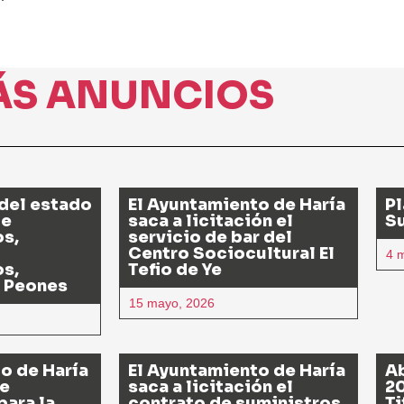
ÁS ANUNCIOS
del estado
El Ayuntamiento de Haría
Pl
de
saca a licitación el
S
os,
servicio de bar del
Centro Sociocultural El
4 
os,
Tefio de Ye
 Peones
15 mayo, 2026
o de Haría
El Ayuntamiento de Haría
Ab
de
saca a licitación el
20
para la
contrato de suministros
Ti