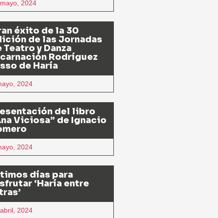
 mayo, 2024
an éxito de la 30
ición de las Jornadas
 Teatro y Danza
ncarnación Rodríguez
sso de Haría
mayo, 2024
esentación del libro
na Viciosa” de Ignacio
omero
mayo, 2024
timos días para
sfrutar ‘Haría entre
tras’
abril, 2024