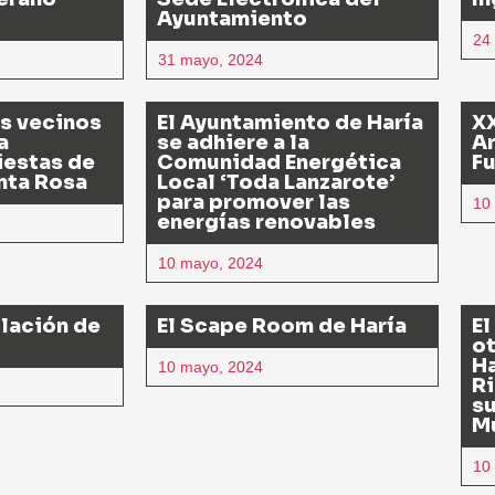
Ayuntamiento
24
31 mayo, 2024
os vecinos
El Ayuntamiento de Haría
XX
a
se adhiere a la
Ar
Fiestas de
Comunidad Energética
F
nta Rosa
Local ‘Toda Lanzarote’
para promover las
10
energías renovables
10 mayo, 2024
lación de
El Scape Room de Haría
El
ot
Ha
10 mayo, 2024
Ri
su
M
10