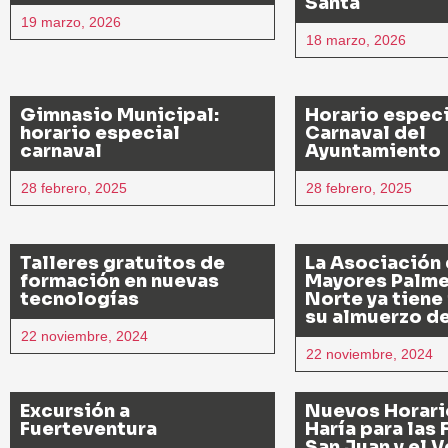
Santa
19 marzo, 2026
18 marzo, 2026
Gimnasio Municipal:
Horario especi
horario especial
Carnaval del
carnaval
Ayuntamiento
28 febrero, 2025
28 febrero, 2025
Talleres gratuitos de
La Asociación
formación en nuevas
Mayores Palme
tecnologías
Norte ya tiene
su almuerzo d
22 noviembre, 2024
22 noviembre, 2024
Excursión a
Nuevos Horari
Fuerteventura
Haría para las 
San Juan y el 