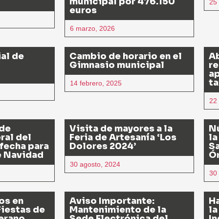
municipal por 476.150
25 
euros
6 marzo, 2026
al de
Cambio de horario en el
Ab
Gimnasio municipal
re
ap
ta
14 febrero, 2025
22
 de
Visita de mayores a la
N
ral del
Feria de Artesanía ‘Los
la
 fecha para
Dolores 2024’
Sa
e Navidad
Ó
30 agosto, 2024
30
os en
Aviso Importante:
Ha
Fiestas de
Mantenimiento de la
la
Verano
Sede Electrónica del
In