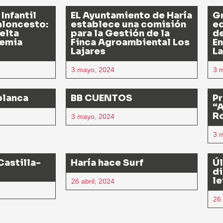
 Infantil
EL Ayuntamiento de Haría
Gr
aloncesto:
establece una comisión
ed
elta
para la Gestión de la
de
demia
Finca Agroambiental Los
E
Lajares
La
3 mayo, 2024
3 
blanca
BB CUENTOS
Pr
“A
R
3 mayo, 2024
3 
Castilla-
Haría hace Surf
Úl
di
le
26 abril, 2024
26 