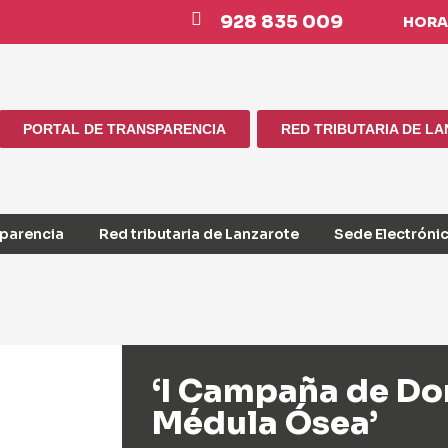
928 835 009
HORAR
PORTAL DE TRANSPARENCIA
RED TRIBUTARIA DE L
sparencia
Red tributaria de Lanzarote
Sede Electróni
‘I Campaña de Do
Médula Ósea’