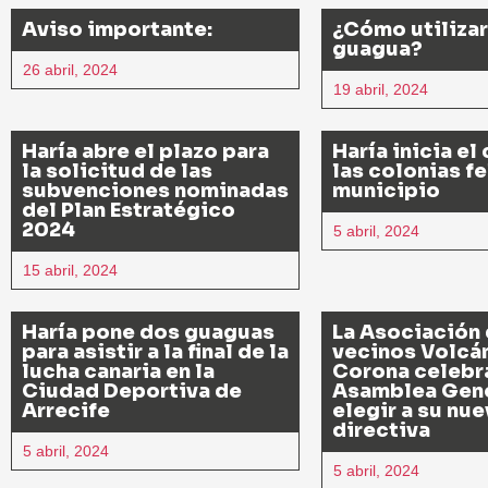
Aviso importante:
¿Cómo utilizar 
guagua?
26 abril, 2024
19 abril, 2024
Haría abre el plazo para
Haría inicia el
la solicitud de las
las colonias fe
subvenciones nominadas
municipio
del Plan Estratégico
2024
5 abril, 2024
15 abril, 2024
Haría pone dos guaguas
La Asociación
para asistir a la final de la
vecinos Volcán
lucha canaria en la
Corona celebr
Ciudad Deportiva de
Asamblea Gene
Arrecife
elegir a su nue
directiva
5 abril, 2024
5 abril, 2024