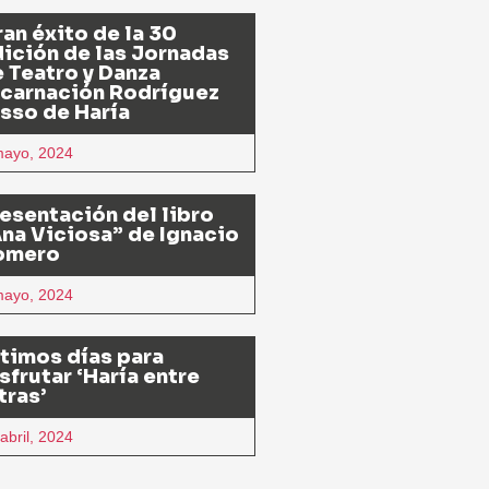
an éxito de la 30
ición de las Jornadas
 Teatro y Danza
ncarnación Rodríguez
sso de Haría
mayo, 2024
esentación del libro
na Viciosa” de Ignacio
omero
mayo, 2024
timos días para
sfrutar ‘Haría entre
tras’
abril, 2024