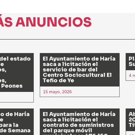
ÁS ANUNCIOS
del estado
El Ayuntamiento de Haría
Pl
de
saca a licitación el
S
os,
servicio de bar del
Centro Sociocultural El
4 
os,
Tefio de Ye
 Peones
15 mayo, 2026
o de Haría
El Ayuntamiento de Haría
Ab
de
saca a licitación el
20
para la
contrato de suministros
Ti
 de Semana
del parque móvil