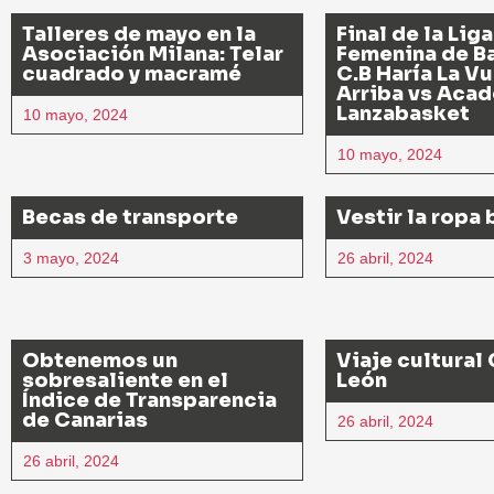
Talleres de mayo en la
Final de la Liga
Asociación Milana: Telar
Femenina de B
cuadrado y macramé
C.B Haría La Vu
Arriba vs Aca
Lanzabasket
10 mayo, 2024
10 mayo, 2024
Becas de transporte
Vestir la ropa 
3 mayo, 2024
26 abril, 2024
Obtenemos un
Viaje cultural 
sobresaliente en el
León
Índice de Transparencia
de Canarias
26 abril, 2024
26 abril, 2024