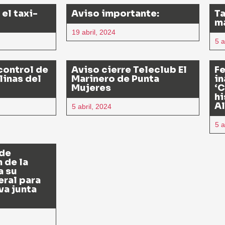
el taxi-
Aviso importante:
Ta
ma
19 abril, 2024
5 a
 control de
Aviso cierre Teleclub El
F
linas del
Marinero de Punta
in
Mujeres
‘C
hi
Al
5 abril, 2024
5 a
 de
 de la
a su
ral para
va junta