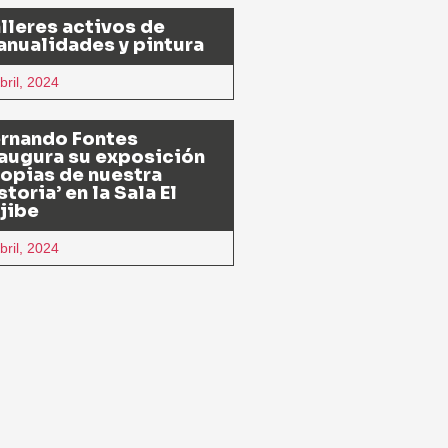
lleres activos de
nualidades y pintura
bril, 2024
ernando Fontes
augura su exposición
opias de nuestra
storia’ en la Sala El
jibe
bril, 2024