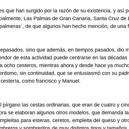
 que han surgido por la razón de su existencia, y así 
ecialmente, Las Palmas de Gran Canaria, Santa Cruz de
00 palmeras´, de que algunos han hecho mención, de una 
tepasados, sino que además, en tiempos pasados, dio m
lendor de esta actividad puede centrarse en las década
ta ocho cesteros, mientras ahora y desde hace ya mucho
Perdomo, sin continuidad, que se entusiasmó con su pad
cestería, como francisco y Manuel.
l pírgano las cestas ordinarias, que eran de cuatro y cin
ahora se elaboran algunos otros modelos, que demanda la
mpleitas para esteras, ceretos, empleita del queso y otro
sombreros y sombreritos de muy distintos tipos y tamaños