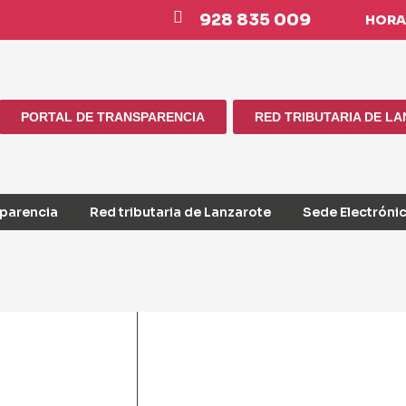
928 835 009
HORAR
PORTAL DE TRANSPARENCIA
RED TRIBUTARIA DE L
sparencia
Red tributaria de Lanzarote
Sede Electróni