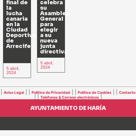
final de
celebra
la
su
lucha
Asamblea
canaria
General
en la
para
Ciudad
elegir
Deportiva
a su
de
nueva
Arrecife
junta
directiva
5 abril,
2024
5 abril,
2024
|
| |
| |
| |
Aviso Legal
Política de Privacidad
Política de Cookies
Contacto
| |
|
Teléfonos & Correos electrónicos
AYUNTAMIENTO DE HARÍA