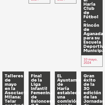
al
Haría
Club
de
Fútbol
–
Rincón
de
Aganada
para su
Escuela
Deportiv
Municipa
10 mayo,
2024
Talleres
Final
EL
Gran
de
de la
Ayuntamiento
éxito
mayo
Liga
de
de la
en la
Infantil
Haría
30
Asociación
Femenina
establece
edición
Milana:
de
una
de las
Telar
Baloncesto:
comisión
Jornadas