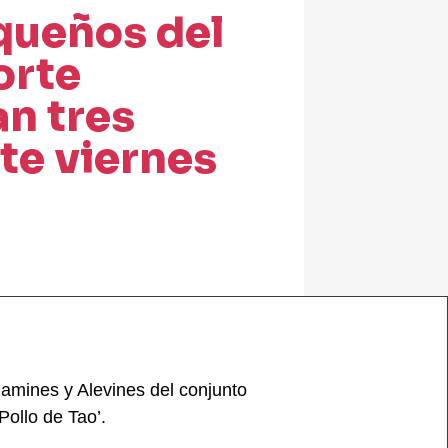
queños del
orte
n tres
te viernes
jamines y Alevines del conjunto
Pollo de Tao’.