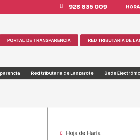
928 835 009
HORAR
PORTAL DE TRANSPARENCIA
RED TRIBUTARIA DE L
sparencia
Red tributaria de Lanzarote
Sede Electróni
Hoja de Haría