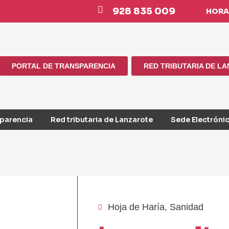
928 835 009
HORAR
PORTAL DE TRANSPARENCIA
RED TRIBUTARIA DE L
sparencia
Red tributaria de Lanzarote
Sede Electróni
Hoja de Haría
,
Sanidad