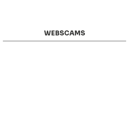
WEBSCAMS
MIRADOR DE HARÍA
WEBCAM
PLAZA DE HARÍA
WEBCAM