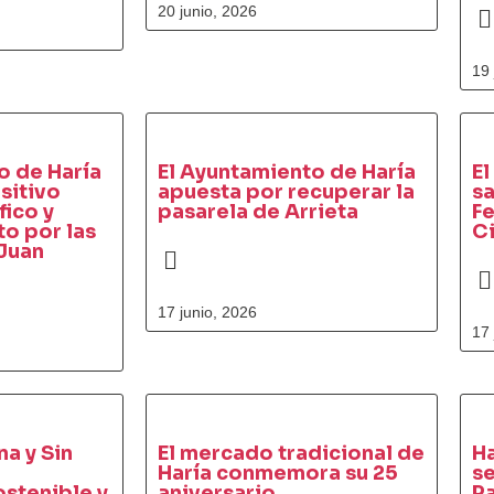
20 junio, 2026
19 
o de Haría
El Ayuntamiento de Haría
El
sitivo
apuesta por recuperar la
sa
fico y
pasarela de Arrieta
Fe
o por las
C
 Juan
17 junio, 2026
17 
na y Sin
El mercado tradicional de
Ha
Haría conmemora su 25
se
stenible y
aniversario
Pa