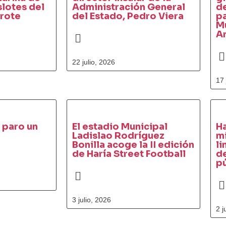
slotes del
Administración General
de
arote
del Estado, Pedro Viera
pa
Mu
A
22 julio, 2026
17 
 paro un
El estadio Municipal
Ha
Ladislao Rodríguez
mi
Bonilla acoge la II edición
l
de Haría Street Football
de
p
3 julio, 2026
2 j