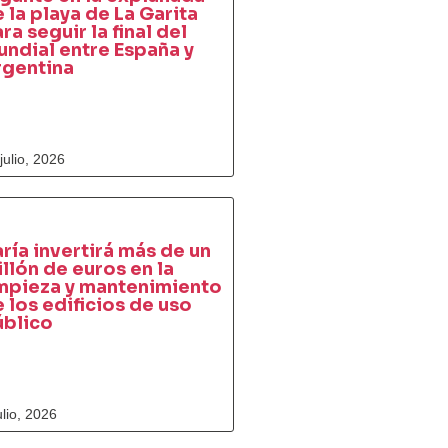
 la playa de La Garita
ra seguir la final del
ndial entre España y
rgentina
julio, 2026
ría invertirá más de un
llón de euros en la
impieza y mantenimiento
 los edificios de uso
úblico
ulio, 2026