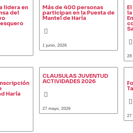
a lidera en
Más de 400 personas
El
nsa del
participan en la Puesta de
la
evo
Mantel de Haría
E
pesquero
co
Sa
1 junio, 2026
28
CLAUSULAS JUVENTUD
ACTIVIDADES 2026
inscripción
Fo
e
Ta
d Haría
27 mayo, 2026
27