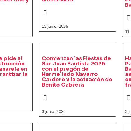
Ba
13 junio, 2026
11 
a pide al
Comienzan las Fiestas de
Ha
strucción
San Juan Bautista 2026
Pa
asarela en
con el pregón de
Ba
rantizar la
Hermelindo Navarro
a
Cardero y la actuación de
cu
Benito Cabrera
tr
3 junio, 2026
3 j