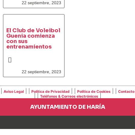
22 septiembre, 2023
El Club de Voleibol
Guenia comienza
con sus
entrenamientos
22 septiembre, 2023
|
| |
| |
| |
Aviso Legal
Política de Privacidad
Política de Cookies
Contacto
| |
|
Teléfonos & Correos electrónicos
AYUNTAMIENTO DE HARÍA