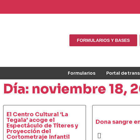
FORMULARIOS Y BASES
Formularios
Portal de tran
Día: noviembre 18, 
El Centro Cultural ‘La
Tegala’ acoge el
Dona sangre en
Espectáculo de Títeres y
Proyección del
Cortometraje Infantil