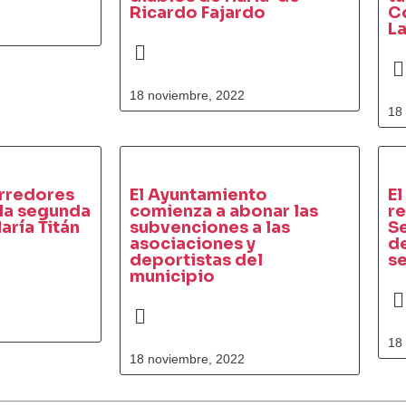
Ricardo Fajardo
C
L
18 noviembre, 2022
18
rredores
El Ayuntamiento
El
 la segunda
comienza a abonar las
re
aría Titán
subvenciones a las
S
asociaciones y
de
deportistas del
s
municipio
18
18 noviembre, 2022