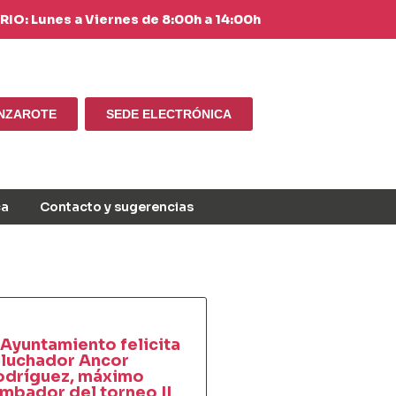
IO: Lunes a Viernes de 8:00h a 14:00h
ANZAROTE
SEDE ELECTRÓNICA
ca
Contacto y sugerencias
 Ayuntamiento felicita
 luchador Ancor
odríguez, máximo
mbador del torneo II