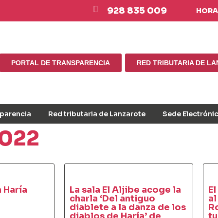
928 835 009
HORAR
PORTAL DE TRANSPARENCIA
RED TRIBUTARIA DE L
sparencia
Red tributaria de Lanzarote
Sede Electróni
2022
 Haría
La sala El Aljibe acoge la
El
charla ‘Del antiguo
al
diablete a la danza de los
R
diablos de Haría’ de
tu