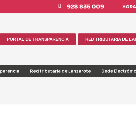
928 835 009
HORAR
PORTAL DE TRANSPARENCIA
RED TRIBUTARIA DE L
sparencia
Red tributaria de Lanzarote
Sede Electróni