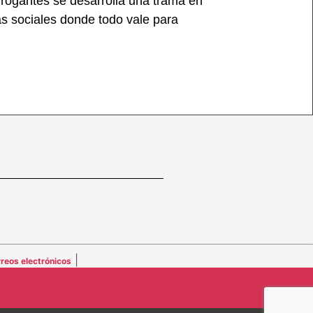
rrogantes se desarrolla una trama en
etas sociales donde todo vale para
|
reos electrónicos