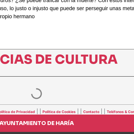
uros? ¿Se puede traficar con la muerte? Con estos inte
 incluso, lo justo o injusto que puede ser perseguir unas m
 propio hermano
ICIAS DE CULTURA
| |
| |
| |
olítica de Privacidad
Política de Cookies
Contacto
Teléfonos & Cor
AYUNTAMIENTO DE HARÍA