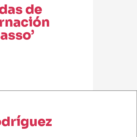
adas de
arnación
asso’
odríguez