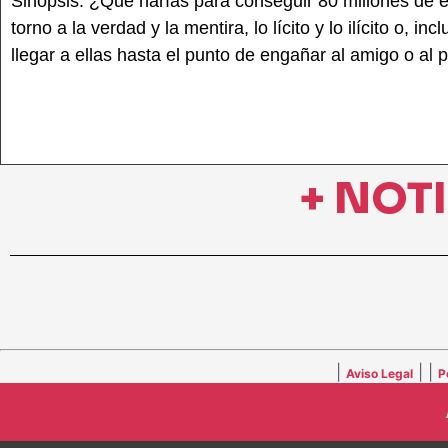
Sinopsis: ¿Qué harías para conseguir 80 millones de e
torno a la verdad y la mentira, lo lícito y lo ilícito o,
llegar a ellas hasta el punto de engañar al amigo o al
+ NOT
|
| |
Aviso Legal
P