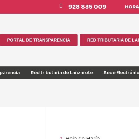
928 835 009
HORAR
PORTAL DE TRANSPARENCIA
RED TRIBUTARIA DE L
sparencia
Red tributaria de Lanzarote
Sede Electróni
Hoja de Haría