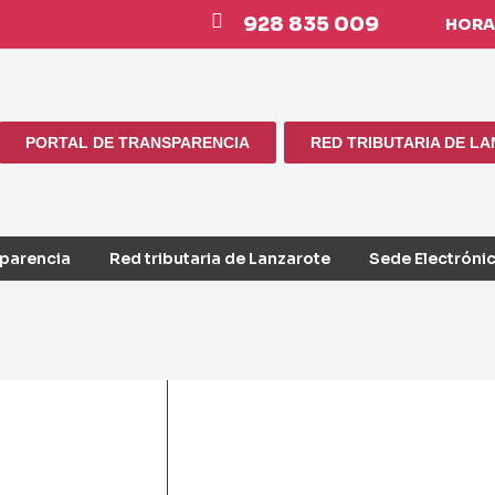
928 835 009
HORAR
PORTAL DE TRANSPARENCIA
RED TRIBUTARIA DE L
sparencia
Red tributaria de Lanzarote
Sede Electróni