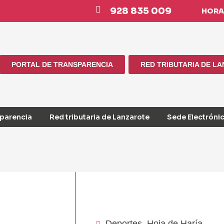
928 835 009
HORAR
PORTAL DE TRANSPARENCIA
RED TRIBUTARIA DE L
sparencia
Red tributaria de Lanzarote
Sede Electróni
Deportes
,
Hoja de Haría