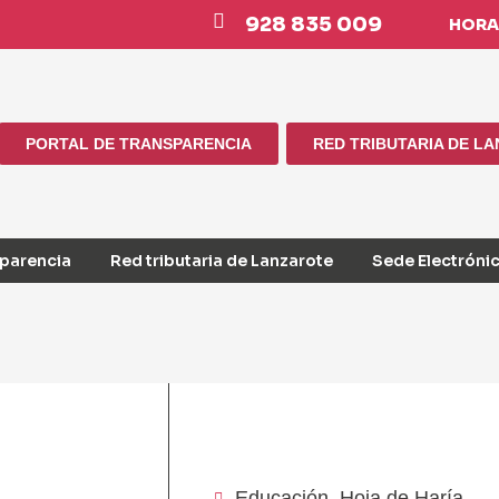
928 835 009
HORAR
PORTAL DE TRANSPARENCIA
RED TRIBUTARIA DE L
sparencia
Red tributaria de Lanzarote
Sede Electróni
Educación
,
Hoja de Haría