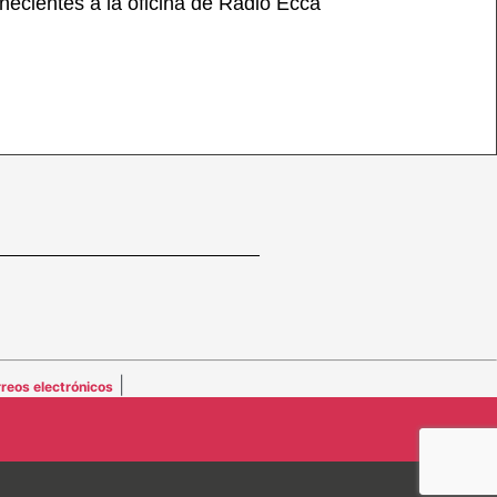
necientes a la oficina de Radio Ecca
|
reos electrónicos