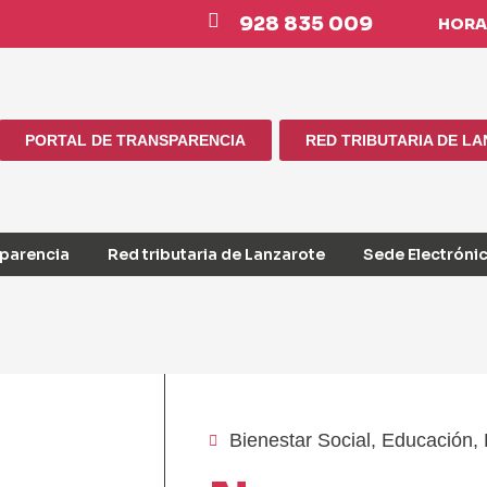
928 835 009
HORAR
PORTAL DE TRANSPARENCIA
RED TRIBUTARIA DE L
sparencia
Red tributaria de Lanzarote
Sede Electróni
Bienestar Social
,
Educación
,