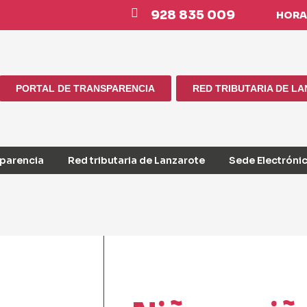
928 835 009
HORAR
PORTAL DE TRANSPARENCIA
RED TRIBUTARIA DE L
sparencia
Red tributaria de Lanzarote
Sede Electróni