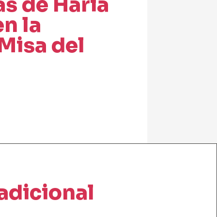
as de Haría
n la
 Misa del
radicional