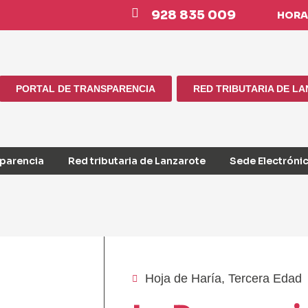
928 835 009
HORAR
PORTAL DE TRANSPARENCIA
RED TRIBUTARIA DE L
sparencia
Red tributaria de Lanzarote
Sede Electróni
Hoja de Haría
,
Tercera Edad