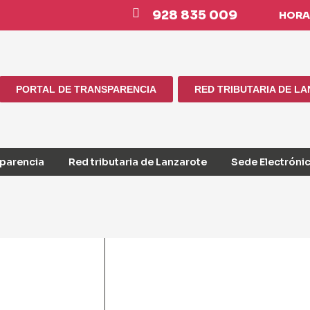
928 835 009
HORAR
PORTAL DE TRANSPARENCIA
RED TRIBUTARIA DE L
sparencia
Red tributaria de Lanzarote
Sede Electróni