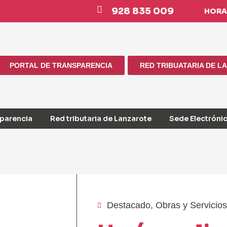
928 835 009
HORAR
PORTAL DE TRANSPARENCIA
RED TRIBUATARIA DE L
sparencia
Red tributaria de Lanzarote
Sede Electróni
Destacado
,
Obras y Servicios