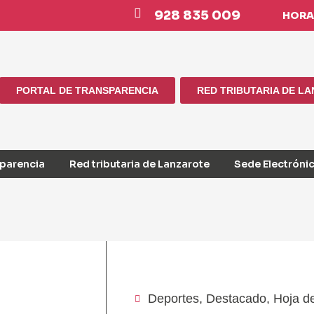
928 835 009
HORAR
PORTAL DE TRANSPARENCIA
RED TRIBUTARIA DE L
sparencia
Red tributaria de Lanzarote
Sede Electróni
Deportes
,
Destacado
,
Hoja d