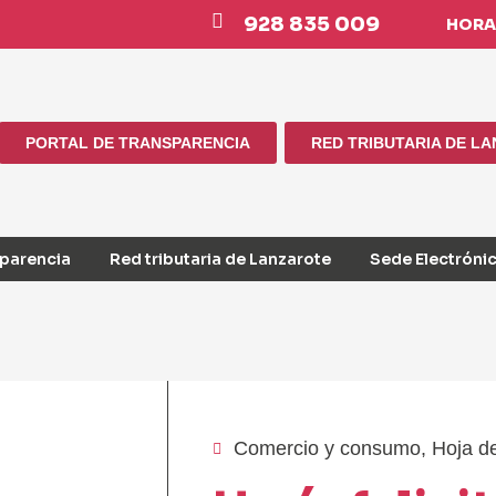
928 835 009
HORAR
PORTAL DE TRANSPARENCIA
RED TRIBUTARIA DE L
sparencia
Red tributaria de Lanzarote
Sede Electróni
Comercio y consumo
,
Hoja d