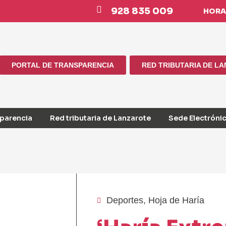
928 835 009
HORAR
PORTAL DE TRANSPARENCIA
RED TRIBUTARIA DE L
sparencia
Red tributaria de Lanzarote
Sede Electróni
Deportes
,
Hoja de Haría