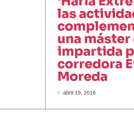
‘Haría Extre
las activid
complement
una máster 
impartida p
corredora E
Moreda
abril 19, 2016