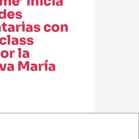
me’ inicia
ades
arias con
class
or la
va María