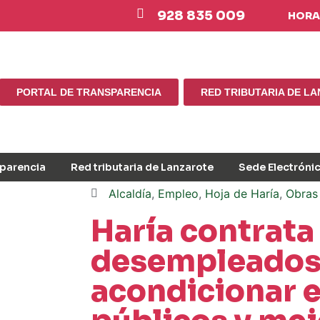
928 835 009
HORAR
PORTAL DE TRANSPARENCIA
RED TRIBUTARIA DE L
sparencia
Red tributaria de Lanzarote
Sede Electróni
Alcaldía
,
Empleo
,
Hoja de Haría
,
Obras 
Haría contrata 
desempleados
acondicionar 