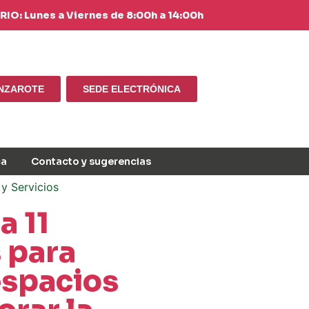
IO: Lunes a Viernes de 8:00h a 14:00h
ANZAROTE
SEDE ELECTRÓNICA
ca
Contacto y sugerencias
y Servicios
a 11
 para
espacios