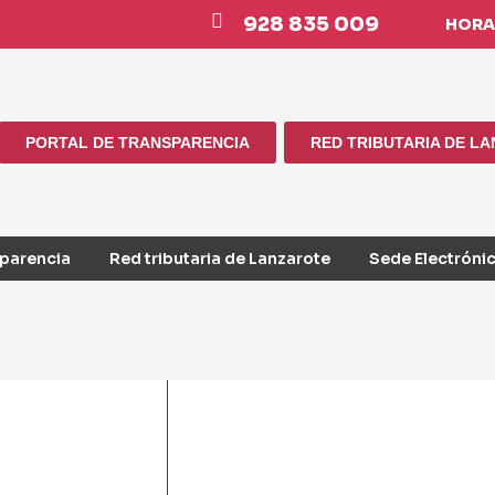
928 835 009
HORAR
PORTAL DE TRANSPARENCIA
RED TRIBUTARIA DE L
sparencia
Red tributaria de Lanzarote
Sede Electróni