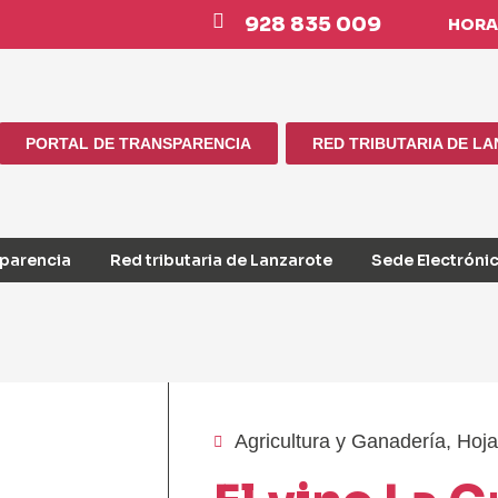
928 835 009
HORAR
PORTAL DE TRANSPARENCIA
RED TRIBUTARIA DE L
sparencia
Red tributaria de Lanzarote
Sede Electróni
Agricultura y Ganadería
,
Hoja