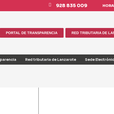
928 835 009
HORAR
PORTAL DE TRANSPARENCIA
RED TRIBUTARIA DE L
sparencia
Red tributaria de Lanzarote
Sede Electróni