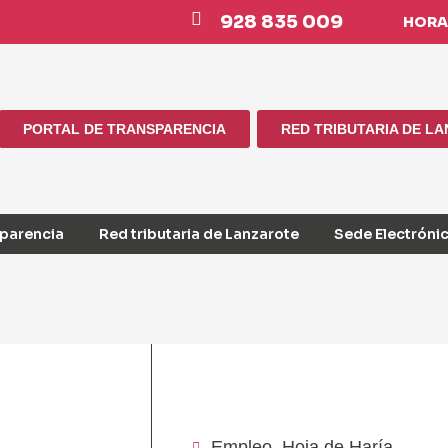
928 835 009
HORAR
PORTAL DE TRANSPARENCIA
RED TRIBUTARIA DE L
sparencia
Red tributaria de Lanzarote
Sede Electróni
Empleo
,
Hoja de Haría