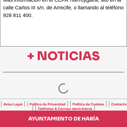
Más información en el CEPA Titerroygatra, sito en la
calle Carlos III s/n. de Arrecife, o llamando al teléfono
928 811 400.
+ NOTICIAS
|
| |
| |
| |
Aviso Legal
Política de Privacidad
Política de Cookies
Contacto
| |
|
Teléfonos & Correos electrónicos
AYUNTAMIENTO DE HARÍA