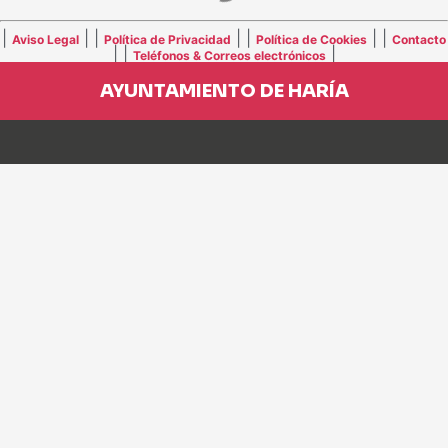
|
| |
| |
| |
Aviso Legal
Política de Privacidad
Política de Cookies
Contacto
| |
|
Teléfonos & Correos electrónicos
AYUNTAMIENTO DE HARÍA