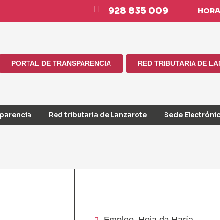
928 835 009
HORAR
PORTAL DE TRANSPARENCIA
RED TRIBUTARIA DE L
sparencia
Red tributaria de Lanzarote
Sede Electróni
Empleo
,
Hoja de Haría