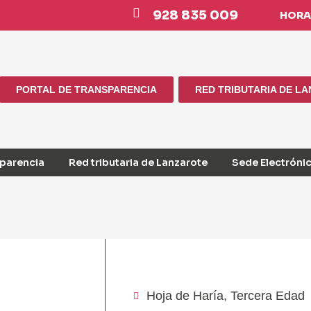
928 835 009
HORAR
PORTAL DE TRANSPARENCIA
RED TRIBUTARIA DE L
sparencia
Red tributaria de Lanzarote
Sede Electróni
Hoja de Haría
,
Tercera Edad