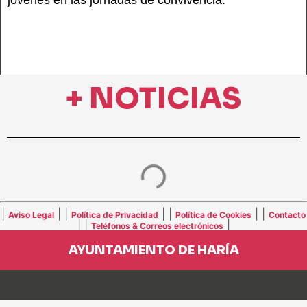
jóvenes en las jornadas de convivencia.
+ NOTICIAS
|
| |
| |
| |
Aviso Legal
Política de Privacidad
Política de Cookies
Contacto
| |
|
Teléfonos & Correos electrónicos
AYUNTAMIENTO DE HARÍA