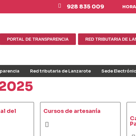
928 835 009
HORAR
PORTAL DE TRANSPARENCIA
RED TRIBUTARIA DE L
sparencia
Red tributaria de Lanzarote
Sede Electróni
 2025
al del
Cursos de artesanía
C
P