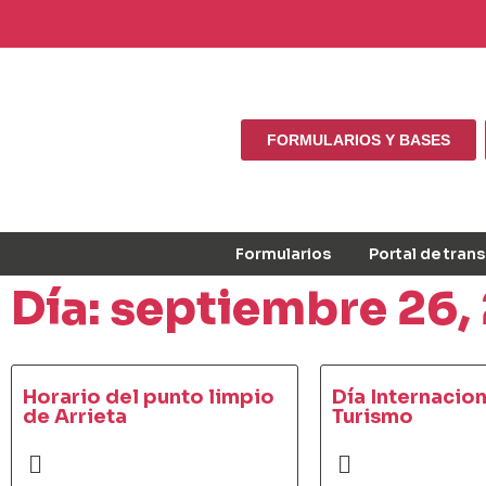
FORMULARIOS Y BASES
Formularios
Portal de tran
Día: septiembre 26,
Horario del punto limpio
Día Internacion
de Arrieta
Turismo