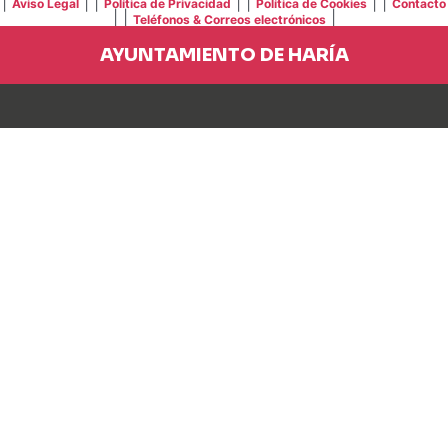
|
| |
| |
| |
Aviso Legal
Política de Privacidad
Política de Cookies
Contacto
| |
|
Teléfonos & Correos electrónicos
AYUNTAMIENTO DE HARÍA