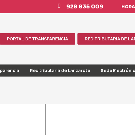
928 835 009
HORAR
PORTAL DE TRANSPARENCIA
RED TRIBUTARIA DE L
sparencia
Red tributaria de Lanzarote
Sede Electróni