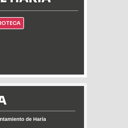
ROTECA
A
tamiento de Haría