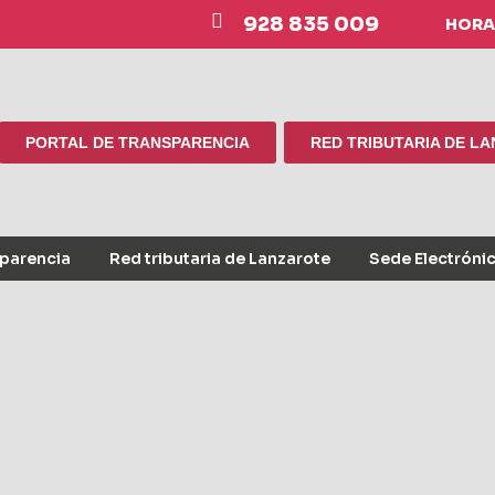
928 835 009
HORAR
PORTAL DE TRANSPARENCIA
RED TRIBUTARIA DE L
sparencia
Red tributaria de Lanzarote
Sede Electróni