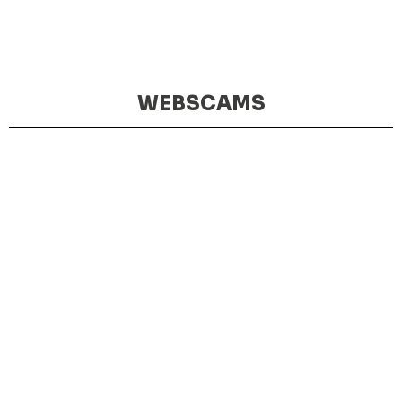
WEBSCAMS
MIRADOR DE HARÍA
WEBCAM
PLAZA DE HARÍA
WEBCAM